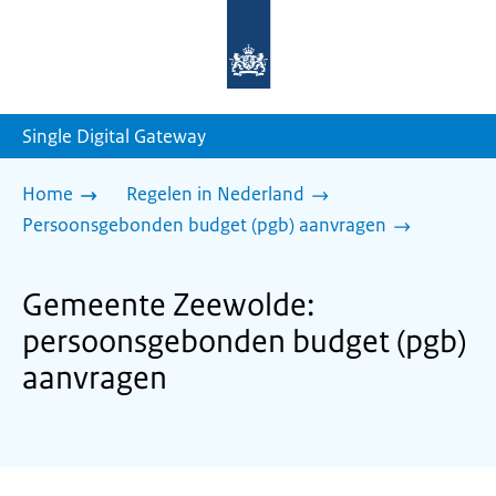
Naar
de
homepage
van
sdg.rijksoverheid.nl
Single Digital Gateway
Home
Regelen in Nederland
Persoonsgebonden budget (pgb) aanvragen
Gemeente Zeewolde:
persoonsgebonden budget (pgb)
aanvragen