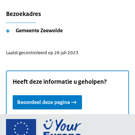
Bezoekadres
Gemeente Zeewolde
Laatst gecontroleerd op 26 juli 2023
Heeft deze informatie u geholpen?
Beoordeel deze pagina
Ga
naar