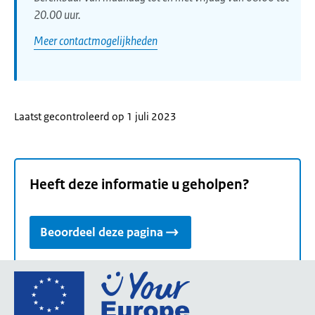
20.00 uur.
Meer contactmogelijkheden
Laatst gecontroleerd op 1 juli 2023
Heeft deze informatie u geholpen?
Beoordeel deze pagina
Ga
naar
de