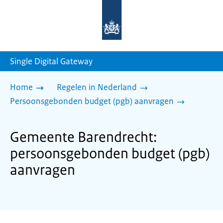
Naar
de
homepage
van
sdg.rijksoverheid.nl
Single Digital Gateway
Home
Regelen in Nederland
Persoonsgebonden budget (pgb) aanvragen
Gemeente Barendrecht:
persoonsgebonden budget (pgb)
aanvragen