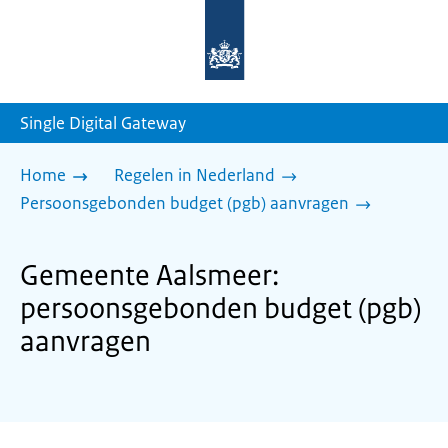
Naar
de
homepage
van
sdg.rijksoverheid.nl
Single Digital Gateway
Home
Regelen in Nederland
Persoonsgebonden budget (pgb) aanvragen
Gemeente Aalsmeer:
persoonsgebonden budget (pgb)
aanvragen