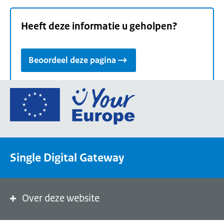
Heeft deze informatie u geholpen?
Beoordeel deze pagina
Ga
naar
de
homepage
van
Single Digital Gateway
Your
Europe,
een
portaal
Over deze website
van
de