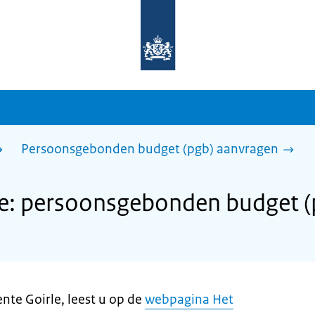
Naar
de
homepage
van
sdg.rijksoverheid.nl
Persoonsgebonden budget (pgb) aanvragen
e: persoonsgebonden budget (
ente Goirle, leest u op de
webpagina Het