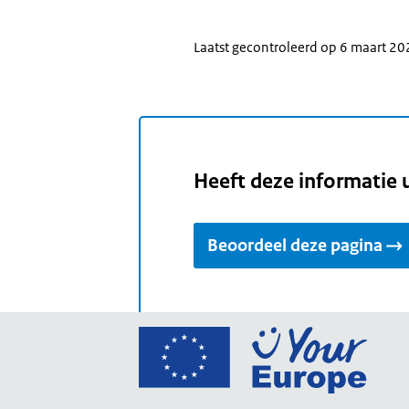
Laatst gecontroleerd op 6 maart 2
Heeft deze informatie 
Beoordeel deze pagina
Ga
naar
de