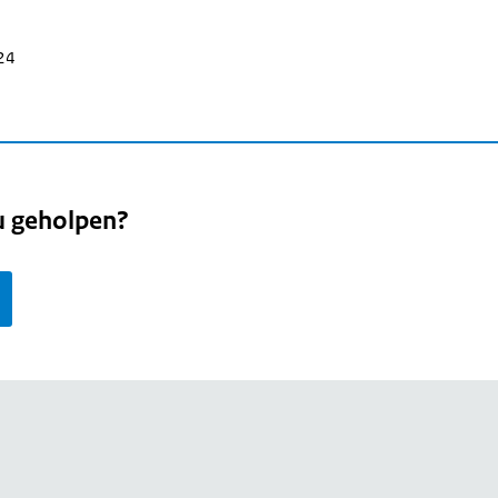
024
u geholpen?