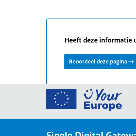
Heeft deze informatie 
Beoordeel deze pagina
Ga
naar
de
home
van
Single Digital Gatew
Your