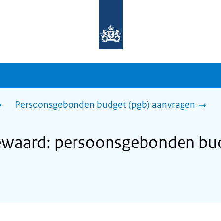
Naar
de
homepage
van
sdg.rijksoverheid.nl
Persoonsgebonden budget (pgb) aanvragen
waard: persoonsgebonden bud