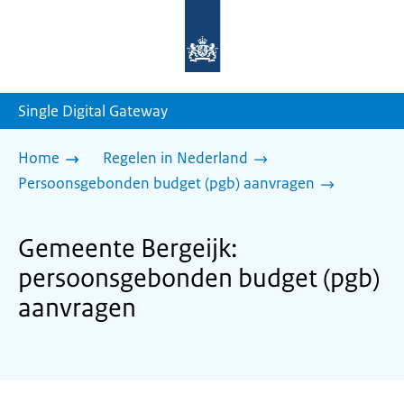
Naar
de
homepage
van
sdg.rijksoverheid.nl
Single Digital Gateway
Home
Regelen in Nederland
Persoonsgebonden budget (pgb) aanvragen
Gemeente Bergeijk:
persoonsgebonden budget (pgb)
aanvragen