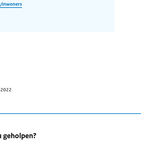
l/inwoners
r 2022
u geholpen?