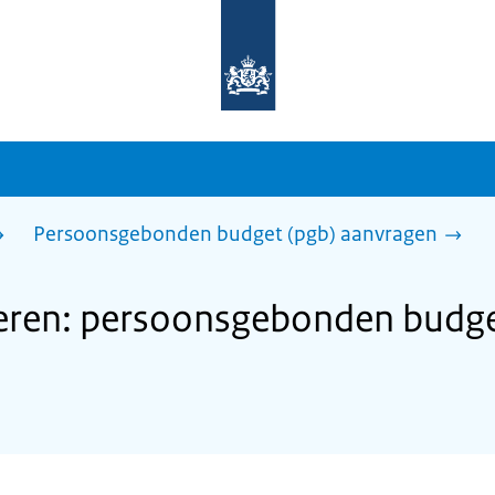
Naar
de
homepage
van
sdg.rijksoverheid.nl
Persoonsgebonden budget (pgb) aanvragen
en: persoonsgebonden budge