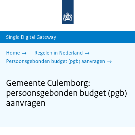
Naar
de
homepage
van
sdg.rijksoverheid.nl
Single Digital Gateway
Home
Regelen in Nederland
Persoonsgebonden budget (pgb) aanvragen
Gemeente Culemborg:
persoonsgebonden budget (pgb)
aanvragen