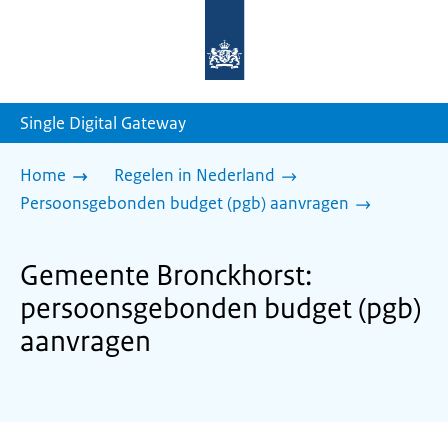
Naar
de
homepage
van
sdg.rijksoverheid.nl
Single Digital Gateway
Home
Regelen in Nederland
Persoonsgebonden budget (pgb) aanvragen
Gemeente Bronckhorst:
persoonsgebonden budget (pgb)
aanvragen