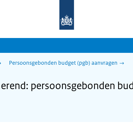
Naar
de
homepage
van
sdg.rijksoverheid.nl
Persoonsgebonden budget (pgb) aanvragen
rend: persoonsgebonden bud