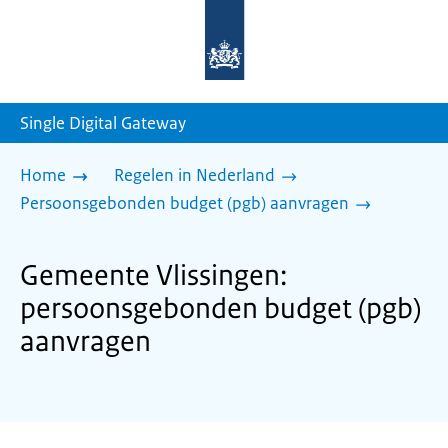
Naar
de
homepage
van
sdg.rijksoverheid.nl
Single Digital Gateway
Home
Regelen in Nederland
Persoonsgebonden budget (pgb) aanvragen
Gemeente Vlissingen:
persoonsgebonden budget (pgb)
aanvragen