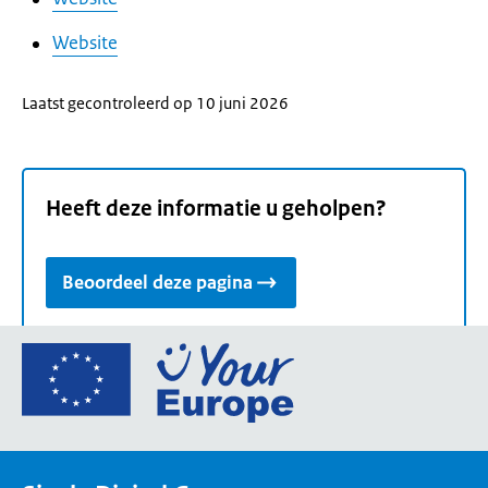
Website
Laatst gecontroleerd op 10 juni 2026
Heeft deze informatie u geholpen?
Beoordeel deze pagina
Ga
naar
de
homepage
van