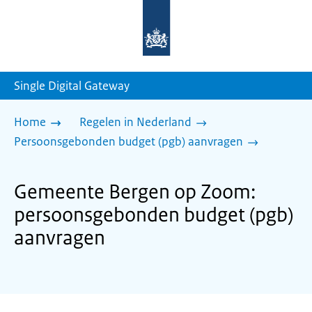
Naar
de
homepage
van
sdg.rijksoverheid.nl
Single Digital Gateway
Home
Regelen in Nederland
Persoonsgebonden budget (pgb) aanvragen
Gemeente Bergen op Zoom:
persoonsgebonden budget (pgb)
aanvragen