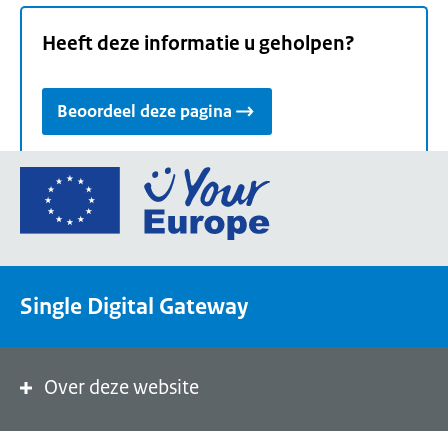
Heeft deze informatie u geholpen?
Beoordeel deze pagina
Ga
naar
de
homepage
van
Single Digital Gateway
Your
Europe,
een
portaal
Over deze website
van
de