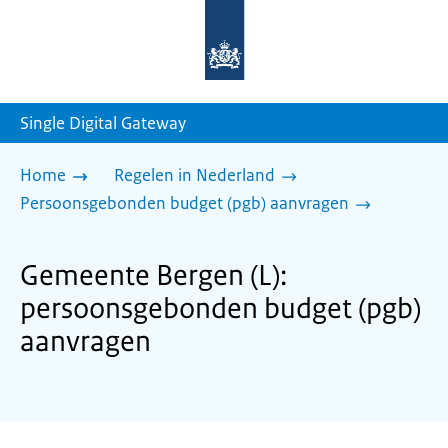
Naar
de
homepage
van
sdg.rijksoverheid.nl
Single Digital Gateway
Home
Regelen in Nederland
Persoonsgebonden budget (pgb) aanvragen
Gemeente Bergen (L):
persoonsgebonden budget (pgb)
aanvragen