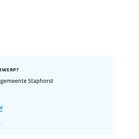
RWERP?
 gemeente Staphorst
nl
l