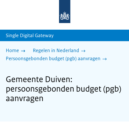
Naar
de
homepage
van
sdg.rijksoverheid.nl
Single Digital Gateway
Home
Regelen in Nederland
Persoonsgebonden budget (pgb) aanvragen
Gemeente Duiven:
persoonsgebonden budget (pgb)
aanvragen