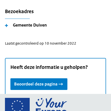
Bezoekadres
Gemeente Duiven
Laatst gecontroleerd op 10 november 2022
Heeft deze informatie u geholpen?
Beoordeel deze pagina
Ga
naar