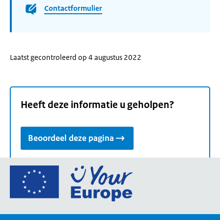
Contactformulier
Laatst gecontroleerd op 4 augustus 2022
Heeft deze informatie u geholpen?
Beoordeel deze pagina
Ga
naar
de
homepage