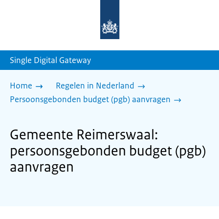
Naar
de
homepage
van
sdg.rijksoverheid.nl
Single Digital Gateway
Home
Regelen in Nederland
Persoonsgebonden budget (pgb) aanvragen
Gemeente Reimerswaal:
persoonsgebonden budget (pgb)
aanvragen