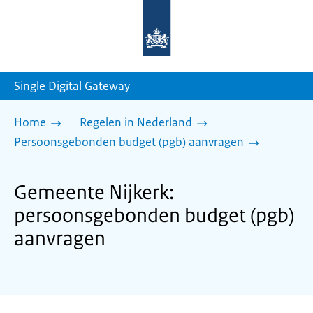
Naar
de
homepage
van
sdg.rijksoverheid.nl
Single Digital Gateway
Home
Regelen in Nederland
Persoonsgebonden budget (pgb) aanvragen
Gemeente Nijkerk:
persoonsgebonden budget (pgb)
aanvragen