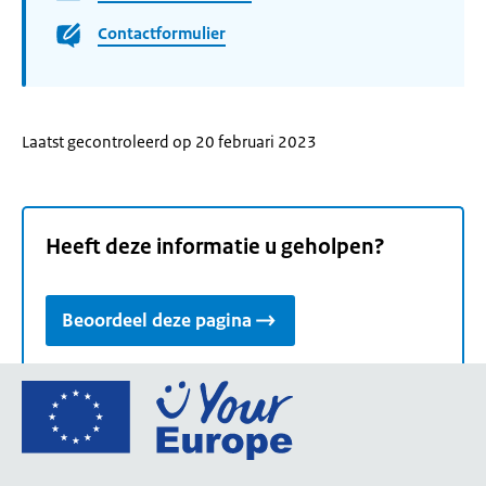
Contactformulier
Laatst gecontroleerd op 20 februari 2023
Heeft deze informatie u geholpen?
Beoordeel deze pagina
Ga
naar
de
homepage