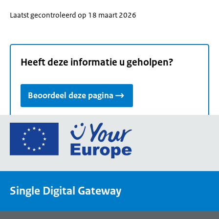
Laatst gecontroleerd op 18 maart 2026
Heeft deze informatie u geholpen?
Beoordeel deze pagina
Ga
naar
de
homepage
van
Single Digital Gateway
Your
Europe,
een