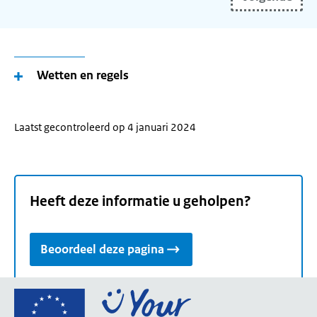
(toekomstige)
woonplaats
in
en
gebruik
Wetten en regels
de
pijltoetsen
om
Laatst gecontroleerd op 4 januari 2024
uw
woonplaats
te
selecteren.
Heeft deze informatie u geholpen?
Beoordeel deze pagina
Ga
naar