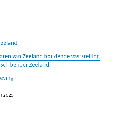
Zeeland
staten van Zeeland houdende vaststelling
isch beheer Zeeland
geving
er 2025