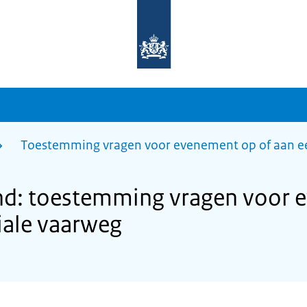
Naar
de
homepage
van
sdg.rijksoverheid.nl
Toestemming vragen voor evenement op of aan ee
and: toestemming vragen voor 
iale vaarweg