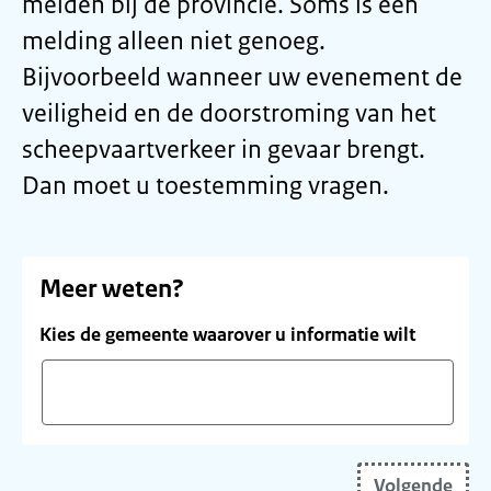
melden bij de provincie. Soms is een
melding alleen niet genoeg.
Bijvoorbeeld wanneer uw evenement de
veiligheid en de doorstroming van het
scheepvaartverkeer in gevaar brengt.
Dan moet u toestemming vragen.
Meer weten?
Kies de gemeente waarover u informatie wilt
Vul
uw
Volgende