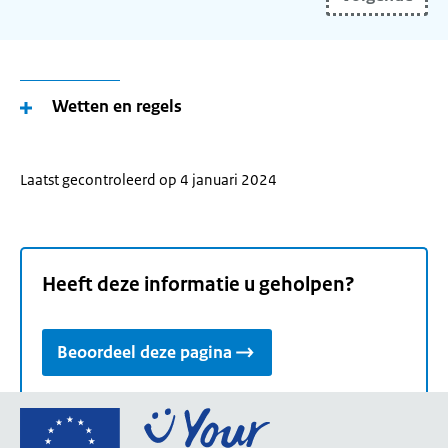
(toekomstige)
woonplaats
in
en
gebruik
Wetten en regels
de
pijltoetsen
om
Laatst gecontroleerd op 4 januari 2024
uw
woonplaats
te
selecteren.
Heeft deze informatie u geholpen?
Beoordeel deze pagina
Ga
naar