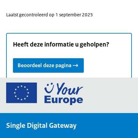
Laatst gecontroleerd op 1 september 2025
Heeft deze informatie u geholpen?
Beoordeel deze pagina
Ga
naar
de
homepage
van
Single Digital Gateway
Your
Europe,