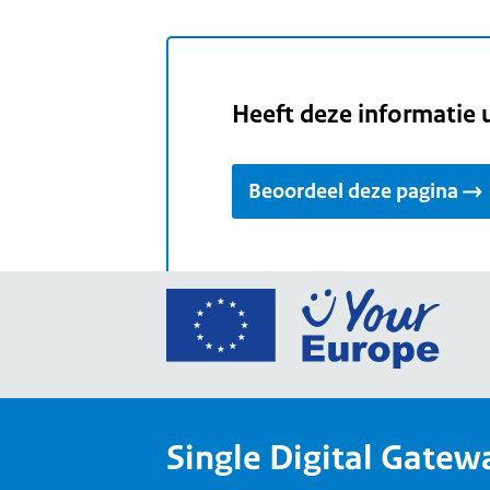
Heeft deze informatie 
Beoordeel deze pagina
Ga
naar
de
home
van
Single Digital Gatew
Your
Europ