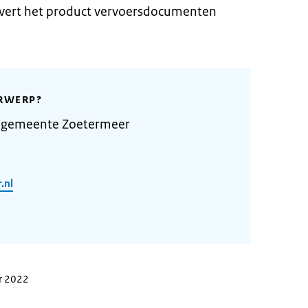
vert het product vervoersdocumenten
RWERP?
 gemeente Zoetermeer
.nl
r 2022