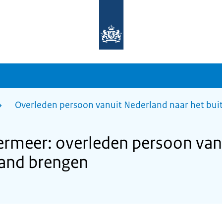
Naar
de
homepage
van
sdg.rijksoverheid.nl
Overleden persoon vanuit Nederland naar het bu
rmeer: overleden persoon van
land brengen