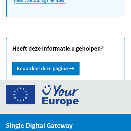
Heeft deze informatie u geholpen?
Beoordeel deze pagina
Ga
naar
de
homepage
van
Single Digital Gateway
Your