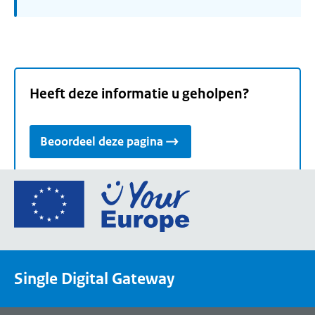
Heeft deze informatie u geholpen?
Beoordeel deze pagina
Ga
naar
de
homepage
van
Single Digital Gateway
Your
Europe,
een