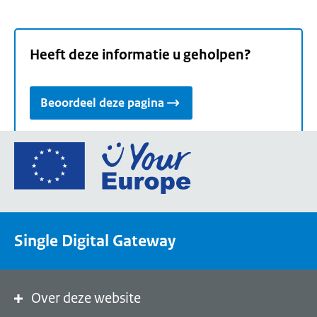
Heeft deze informatie u geholpen?
Beoordeel deze pagina
Ga
naar
de
homepage
van
Single Digital Gateway
Your
Europe,
een
portaal
Over deze website
van