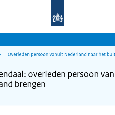
Naar
de
homepage
van
sdg.rijksoverheid.nl
Overleden persoon vanuit Nederland naar het bu
ndaal: overleden persoon van
land brengen