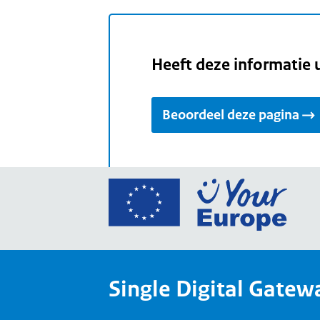
Heeft deze informatie 
Beoordeel deze pagina
Ga
naar
de
home
van
Single Digital Gatew
Your
Europ