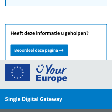
Heeft deze informatie u geholpen?
Beoordeel deze pagina
Ga
naar
de
homepage
van
Single Digital Gateway
Your
Europe,
een