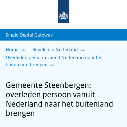
Naar
de
homepage
van
sdg.rijksoverheid.nl
Single Digital Gateway
Home
Regelen in Nederland
Overleden persoon vanuit Nederland naar het
buitenland brengen
Gemeente Steenbergen:
overleden persoon vanuit
Nederland naar het buitenland
brengen