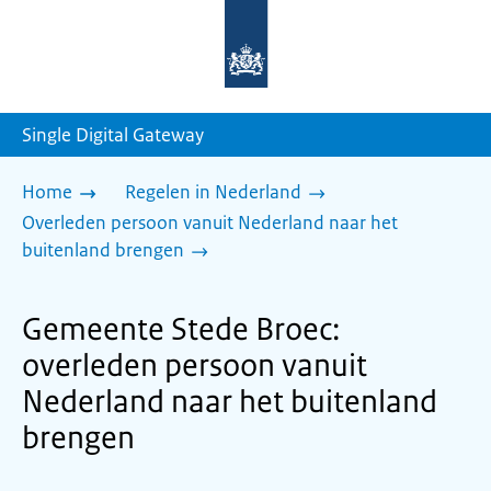
Naar
de
homepage
van
sdg.rijksoverheid.nl
Single Digital Gateway
Home
Regelen in Nederland
Overleden persoon vanuit Nederland naar het
buitenland brengen
Gemeente Stede Broec:
overleden persoon vanuit
Nederland naar het buitenland
brengen