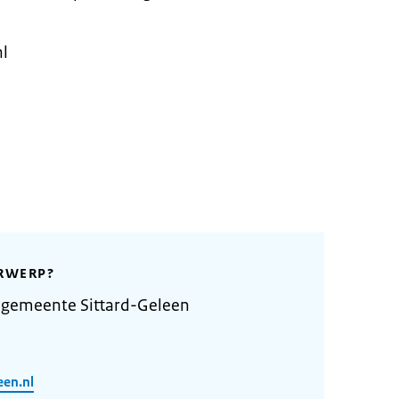
nl
RWERP?
 gemeente Sittard-Geleen
een.nl