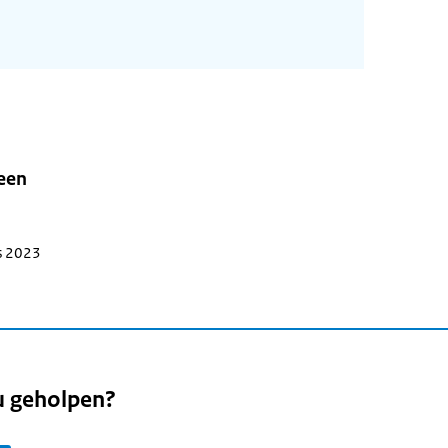
leen
s 2023
u geholpen?