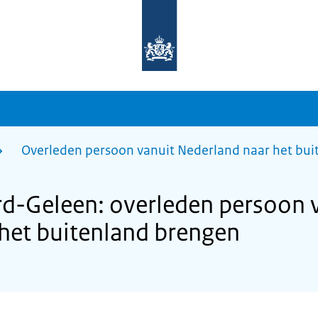
Naar
de
homepage
van
sdg.rijksoverheid.nl
Overleden persoon vanuit Nederland naar het bu
d-Geleen: overleden persoon 
het buitenland brengen