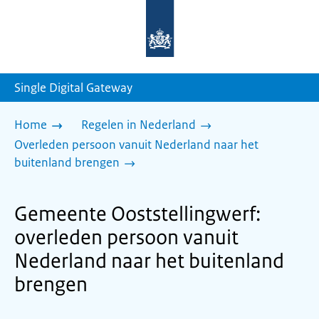
Naar
de
homepage
van
sdg.rijksoverheid.nl
Single Digital Gateway
Home
Regelen in Nederland
Overleden persoon vanuit Nederland naar het
buitenland brengen
Gemeente Ooststellingwerf:
overleden persoon vanuit
Nederland naar het buitenland
brengen