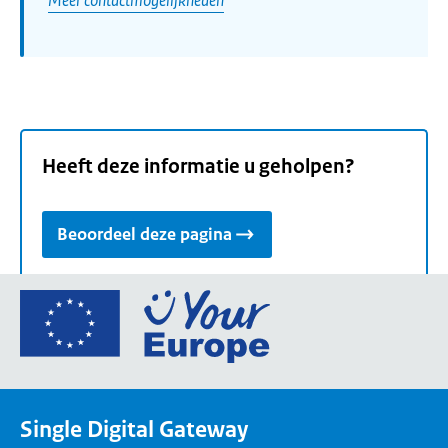
Heeft deze informatie u geholpen?
Beoordeel deze pagina
Ga
naar
de
homepage
van
Single Digital Gateway
Your