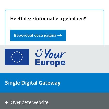
Heeft deze informatie u geholpen?
Beoordeel deze pagina
Ga
naar
de
homepage
van
Single Digital Gateway
Your
Europe,
een
portaal
Over deze website
van