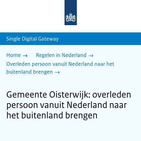
Naar
de
homepage
van
sdg.rijksoverheid.nl
Single Digital Gateway
Home
Regelen in Nederland
Overleden persoon vanuit Nederland naar het
buitenland brengen
Gemeente Oisterwijk: overleden
persoon vanuit Nederland naar
het buitenland brengen