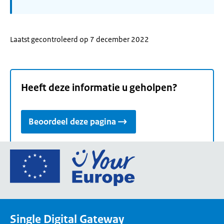
Laatst gecontroleerd op 7 december 2022
Heeft deze informatie u geholpen?
Beoordeel deze pagina
Ga
naar
de
homepage
van
Single Digital Gateway
Your