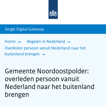
Naar
de
homepage
van
sdg.rijksoverheid.nl
Single Digital Gateway
Home
Regelen in Nederland
Overleden persoon vanuit Nederland naar het
buitenland brengen
Gemeente Noordoostpolder:
overleden persoon vanuit
Nederland naar het buitenland
brengen