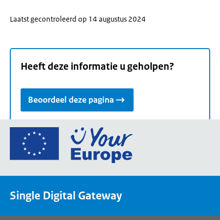
Laatst gecontroleerd op 14 augustus 2024
Heeft deze informatie u geholpen?
Beoordeel deze pagina
Ga
naar
de
homepage
van
Single Digital Gateway
Your
Europe,
een