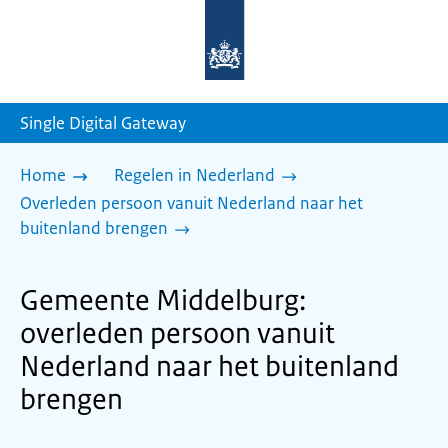
Naar
de
homepage
van
sdg.rijksoverheid.nl
Single Digital Gateway
Home
Regelen in Nederland
Overleden persoon vanuit Nederland naar het
buitenland brengen
Gemeente Middelburg:
overleden persoon vanuit
Nederland naar het buitenland
brengen