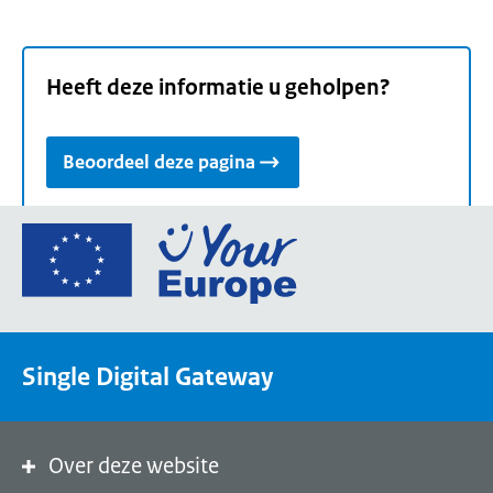
Heeft deze informatie u geholpen?
Beoordeel deze pagina
Ga
naar
de
homepage
van
Single Digital Gateway
Your
Europe,
een
portaal
Over deze website
van