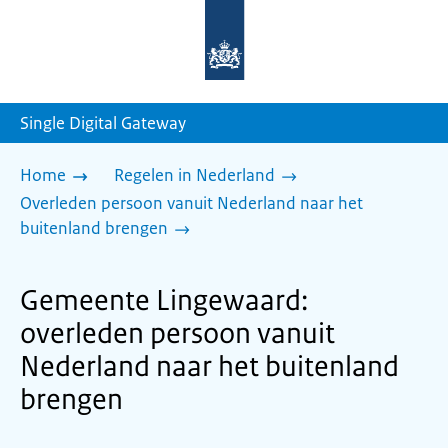
Naar
de
homepage
van
sdg.rijksoverheid.nl
Single Digital Gateway
Home
Regelen in Nederland
Overleden persoon vanuit Nederland naar het
buitenland brengen
Gemeente Lingewaard:
overleden persoon vanuit
Nederland naar het buitenland
brengen