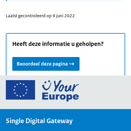
Laatst gecontroleerd op 9 juni 2022
Heeft deze informatie u geholpen?
Beoordeel deze pagina
Ga
naar
de
homepage
van
Single Digital Gateway
Your
Europe,