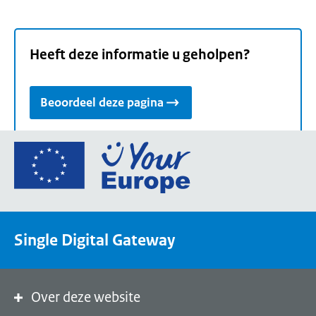
Heeft deze informatie u geholpen?
Beoordeel deze pagina
Ga
naar
de
homepage
van
Single Digital Gateway
Your
Europe,
een
portaal
Over deze website
van