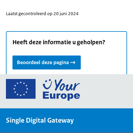
Laatst gecontroleerd op 20 juni 2024
Heeft deze informatie u geholpen?
Beoordeel deze pagina
Ga
naar
de
homepage
van
Single Digital Gateway
Your
Europe,