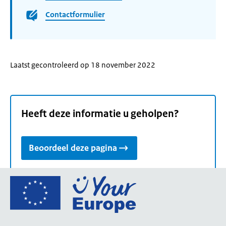
Contactformulier
Laatst gecontroleerd op 18 november 2022
Heeft deze informatie u geholpen?
Beoordeel deze pagina
Ga
naar
de
homepage