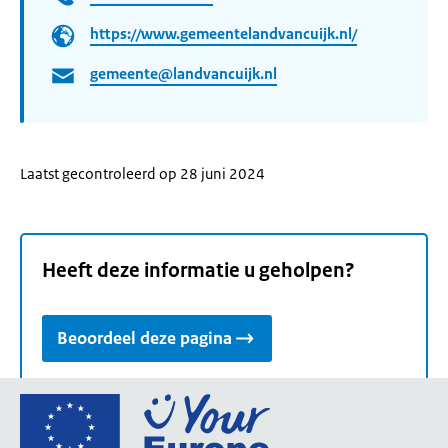
https://www.gemeentelandvancuijk.nl/
gemeente@landvancuijk.nl
Laatst gecontroleerd op 28 juni 2024
Heeft deze informatie u geholpen?
Beoordeel deze pagina
Ga
naar