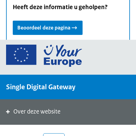
Heeft deze informatie u geholpen?
Beoordeel deze pagina
Ga
naar
de
homepage
van
Single Digital Gateway
Your
Europe,
een
portaal
Over deze website
van
de
Europese