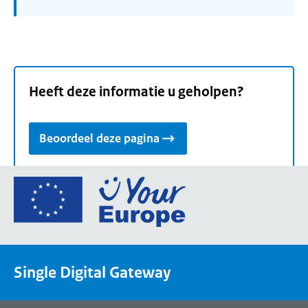
Heeft deze informatie u geholpen?
Beoordeel deze pagina
Ga
naar
de
homepage
van
Single Digital Gateway
Your
Europe,
een