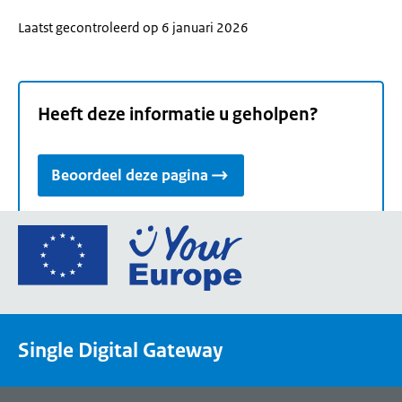
Laatst gecontroleerd op 6 januari 2026
Heeft deze informatie u geholpen?
Beoordeel deze pagina
Ga
naar
de
homepage
van
Single Digital Gateway
Your
Europe,
een