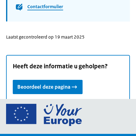
Contactformulier
Laatst gecontroleerd op 19 maart 2025
Heeft deze informatie u geholpen?
Beoordeel deze pagina
Ga
naar
de
homepage