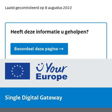
Laatst gecontroleerd op 8 augustus 2022
Heeft deze informatie u geholpen?
Beoordeel deze pagina
Ga
naar
de
homepage
van
Single Digital Gateway
Your
Europe,
een