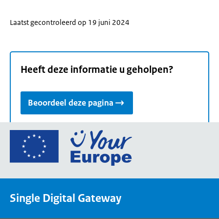
Laatst gecontroleerd op 19 juni 2024
Heeft deze informatie u geholpen?
Beoordeel deze pagina
Ga
naar
de
homepage
van
Single Digital Gateway
Your
Europe,