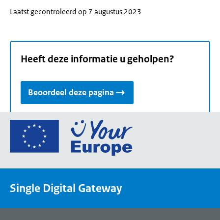
Laatst gecontroleerd op 7 augustus 2023
Heeft deze informatie u geholpen?
Beoordeel deze pagina
Ga
naar
de
homepage
van
Single Digital Gateway
Your
Europe,
een