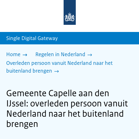
Naar
de
homepage
van
sdg.rijksoverheid.nl
Single Digital Gateway
Home
Regelen in Nederland
Overleden persoon vanuit Nederland naar het
buitenland brengen
Gemeente Capelle aan den
IJssel: overleden persoon vanuit
Nederland naar het buitenland
brengen