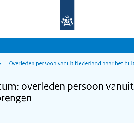
Naar
de
homepage
van
sdg.rijksoverheid.nl
Overleden persoon vanuit Nederland naar het bu
cum: overleden persoon vanuit
brengen