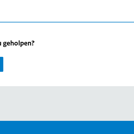
u geholpen?
page