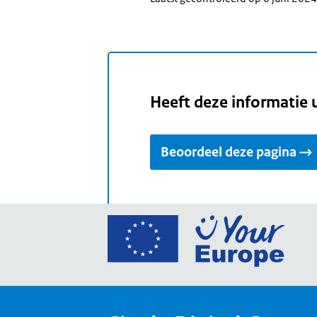
Heeft deze informatie 
Beoordeel deze pagina
Ga
naar
de
home
van